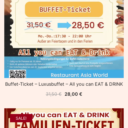
Buffet-Ticket – Luxusbuffet – All you can EAT & DRINK
Ursprünglicher
Aktueller
31,50
€
28,00
€
Preis
Preis
war:
ist:
31,50 €
28,00 €.
SALE!