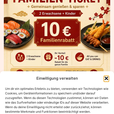
Einwilligung verwalten
Um dir ein optimales Erlebnis zu bieten, verwenden wir Technologien wie
Cookies, um Geräteinformationen zu speichern und/oder darauf
Familien-Ticket für 2 Erwachsene + Kinder
zuzugreifen. Wenn du diesen Technologien zustimmst, können wir Daten
Ursprünglicher
Aktueller
wie das Surfverhalten oder eindeutige IDs auf dieser Website verarbeiten.
63,00
€
53,00
€
Wenn du deine Einwillligung nicht erteilst oder zurückziehst, können
Preis
Preis
bestimmte Merkmale und Funktionen beeinträchtigt werden.