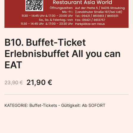
B10. Buffet-Ticket
Erlebnisbuffet All you can
EAT
Ursprünglicher
Aktueller
21,90
€
23,90
€
Preis
Preis
war:
ist:
KATEGORIE:
Buffet-Tickets - Gültigkeit: Ab SOFORT
23,90 €
21,90 €.