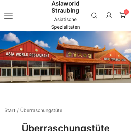
Asiaworld
Zum
Straubing
Inhalt
0
springen
Asiatische
Spezialitäten
Start
/ Überraschungstüte
Überraschungstüte